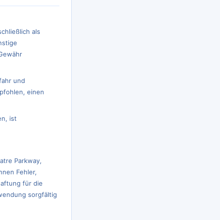
hließlich als
nstige
e Gewähr
fahr und
pfohlen, einen
n, ist
atre Parkway,
nnen Fehler,
aftung für die
rwendung sorgfältig