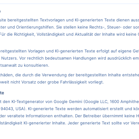
e
ite bereitgestellten Textvorlagen und KI-generierten Texte dienen aussc
er und Orientierungshilfen. Sie stellen keine Rechts-, Steuer- oder so
ür die Richtigkeit, Vollständigkeit und Aktualität der Inhalte wird kein
reitgestellten Vorlagen und KI-generierten Texte erfolgt auf eigene Ge
 Nutzers. Vor rechtlich bedeutsamen Handlungen wird ausdrücklich em
sanwalt zu konsultieren.
chäden, die durch die Verwendung der bereitgestellten Inhalte entstehe
eit nicht Vorsatz oder grobe Fahrlässigkeit vorliegt.
lte
t den KI-Textgenerator von Google Gemini (Google LLC, 1600 Amphithe
94043, USA). KI-generierte Texte werden automatisiert erstellt und kö
er veraltete Informationen enthalten. Der Betreiber übernimmt keine H
llständigkeit KI-generierter Inhalte. Jeder generierte Text sollte vor Ve