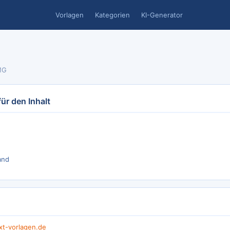
Vorlagen
Kategorien
KI-Generator
MG
ür den Inhalt
and
xt-vorlagen.de