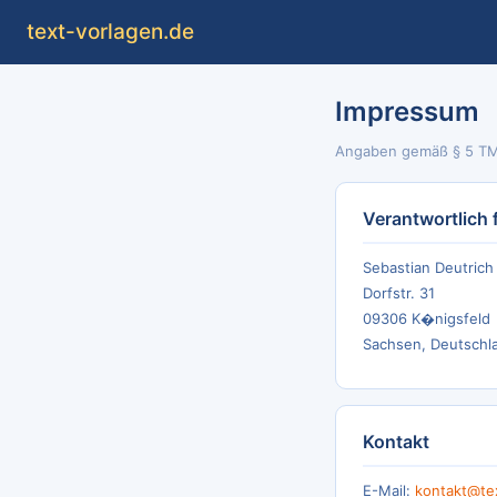
text
-vorlagen
.de
Impressum
Angaben gemäß § 5 T
Verantwortlich f
Sebastian Deutrich
Dorfstr. 31
09306 K�nigsfeld
Sachsen, Deutschl
Kontakt
E-Mail:
kontakt@te