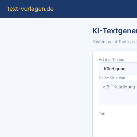
text
-vorlagen
.de
KI-Textgene
Kostenlos · 4 Texte pr
Art des Textes
Deine Situation
Ton