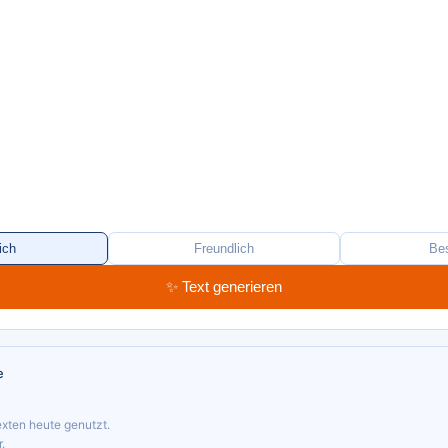
ich
Freundlich
Be
✨ Text generieren
e
xten heute genutzt.
.