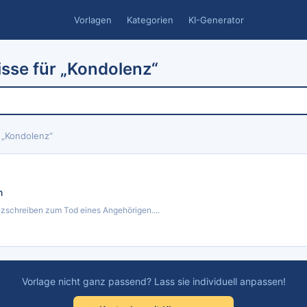
Vorlagen
Kategorien
KI-Generator
sse für „Kondolenz“
 „Kondolenz“
n
zschreiben zum Tod eines Angehörigen....
Vorlage nicht ganz passend? Lass sie individuell anpassen!