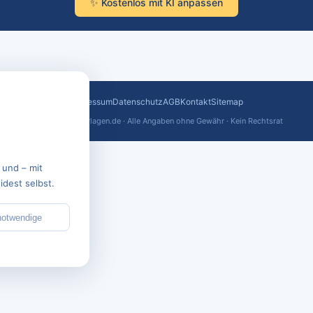
✨ Kostenlos mit KI anpassen
Impressum
Datenschutz
AGB
Kontakt
Sitemap
© 2026 text-vorlagen.de · Alle Angaben ohne Gewähr · Kein Rechtsrat
 und – mit
dest selbst.
notwendige