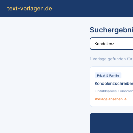
text
-vorlagen
.de
Suchergebni
1 Vorlage gefunden für
Privat & Familie
Kondolenzschreibe
Einfühlsames Kondolen
Vorlage ansehen →