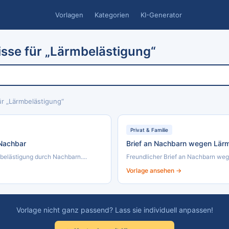
Vorlagen
Kategorien
KI-Generator
sse für „Lärmbelästigung“
r „Lärmbelästigung“
Privat & Familie
Nachbar
Brief an Nachbarn wegen Lär
elästigung durch Nachbarn....
Freundlicher Brief an Nachbarn weg
Vorlage ansehen →
Vorlage nicht ganz passend? Lass sie individuell anpassen!