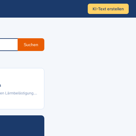
KI-Text erstellen
Suchen
m
en Lärmbelästigung....