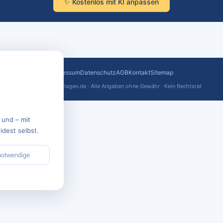
✨ Kostenlos mit KI anpassen
Impressum
Datenschutz
AGB
Kontakt
Sitemap
© 2026 text-vorlagen.de · Alle Angaben ohne Gewähr · Kein Rechtsrat
 und – mit
dest selbst.
notwendige