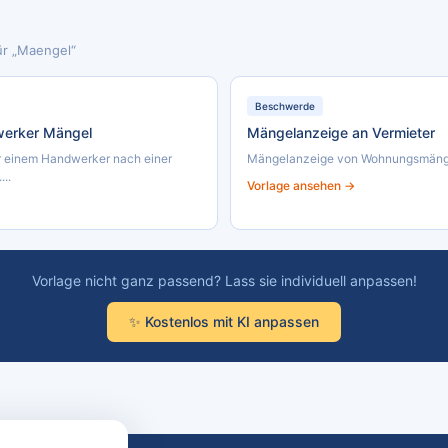
ür „Maengel“
Beschwerde
erker Mängel
Mängelanzeige an Vermieter
 einem Handwerker nach einer
Mängelanzeige von Wohnungsmängeln
..
Vorlage ansehen →
Vorlage nicht ganz passend? Lass sie individuell anpassen!
✨ Kostenlos mit KI anpassen