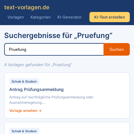
text
-vorlagen
.de
Vorlagen
Kategorien
KI-Generator
KI-Text erstellen
Suchergebnisse für „Pruefung“
Suchen
4 Vorlagen gefunden für „Pruefung“
Schule & Studium
Antrag Prüfungsanmeldung
Antrag auf nachträgliche Prüfungsanmeldung oder
Ausnahmeregelung....
Vorlage ansehen →
Schule & Studium