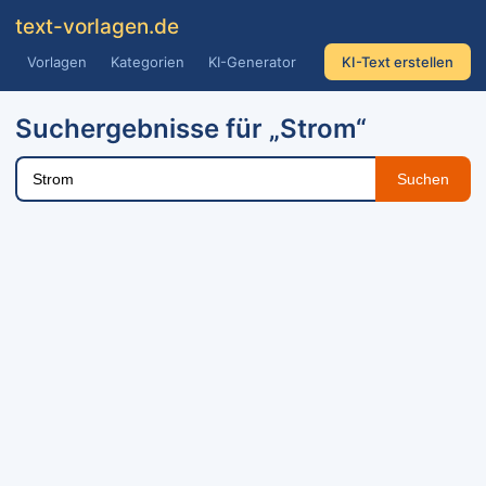
text
-vorlagen
.de
Vorlagen
Kategorien
KI-Generator
KI-Text erstellen
Suchergebnisse für „Strom“
Suchen