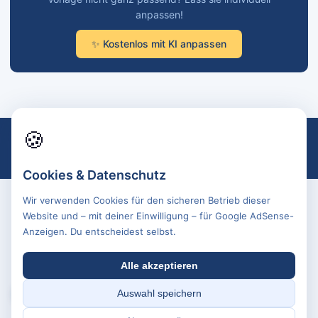
anpassen!
✨ Kostenlos mit KI anpassen
🍪
Impressum
Datenschutz
AGB
Kontakt
Sitemap
© 2026 text-vorlagen.de · Alle Angaben ohne Gewähr · Kein Rechtsrat
Cookies & Datenschutz
Wir verwenden Cookies für den sicheren Betrieb dieser
Website und – mit deiner Einwilligung – für Google AdSense-
Anzeigen. Du entscheidest selbst.
Alle akzeptieren
🍪
Auswahl speichern