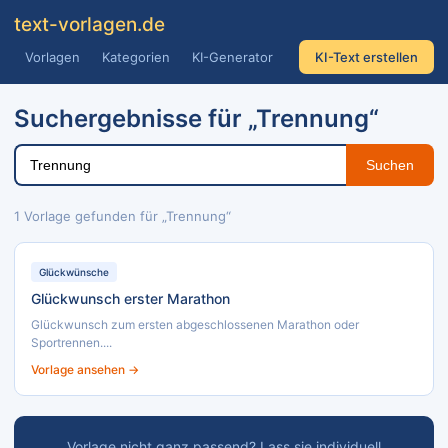
text
-vorlagen
.de
Vorlagen
Kategorien
KI-Generator
KI-Text erstellen
Suchergebnisse für „Trennung“
Suchen
1 Vorlage gefunden für „Trennung“
Glückwünsche
Glückwunsch erster Marathon
Glückwunsch zum ersten abgeschlossenen Marathon oder
Sportrennen....
Vorlage ansehen →
Vorlage nicht ganz passend? Lass sie individuell