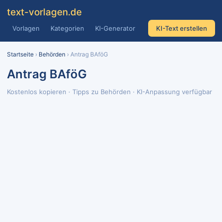
text
-vorlagen
.de
Vorlagen
Kategorien
KI-Generator
KI-Text erstellen
Startseite
›
Behörden
› Antrag BAföG
Antrag BAföG
Kostenlos kopieren · Tipps zu Behörden · KI-Anpassung verfügbar