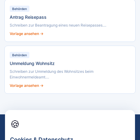
Behörden
Antrag Reisepass
Schreiben zur Beantragung eines neuen Reisepasses....
Vorlage ansehen →
Behörden
Ummeldung Wohnsitz
Schreiben zur Ummeldung des Wohnsitzes beim
Einwohnermeldeamt....
Vorlage ansehen →
🍪
Impressum
Datenschutz
AGB
Kontakt
Sitemap
🍪
© 2026 text-vorlagen.de · Alle Angaben ohne Gewähr · Kein Rechtsrat
Cookies & Datenschutz