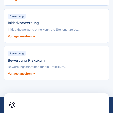
Bewerbung
Initiativbewerbung
Initiativbewerbung ohne konkrete Stellenanzeige....
Vorlage ansehen →
Bewerbung
Bewerbung Praktikum
Bewerbungsschreiben für ein Praktikum....
Vorlage ansehen →
🍪
Impressum
Datenschutz
AGB
Kontakt
Sitemap
🍪
© 2026 text-vorlagen.de · Alle Angaben ohne Gewähr · Kein Rechtsrat