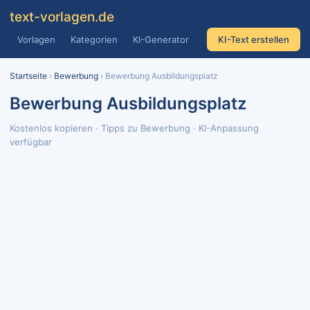
text
-vorlagen
.de
Vorlagen
Kategorien
KI-Generator
KI-Text erstellen
Startseite
›
Bewerbung
› Bewerbung Ausbildungsplatz
Bewerbung Ausbildungsplatz
Kostenlos kopieren · Tipps zu Bewerbung · KI-Anpassung
verfügbar