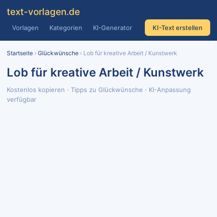
text
-vorlagen
.de
Vorlagen
Kategorien
KI-Generator
KI-Text erstellen
Startseite
›
Glückwünsche
› Lob für kreative Arbeit / Kunstwerk
Lob für kreative Arbeit / Kunstwerk
Kostenlos kopieren · Tipps zu Glückwünsche · KI-Anpassung
verfügbar