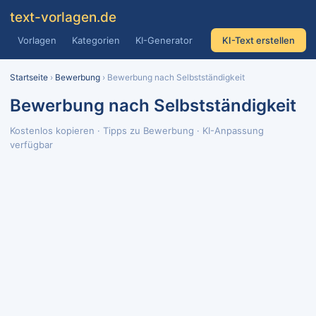
text
-vorlagen
.de
Vorlagen
Kategorien
KI-Generator
KI-Text erstellen
Startseite
›
Bewerbung
› Bewerbung nach Selbstständigkeit
Bewerbung nach Selbstständigkeit
Kostenlos kopieren · Tipps zu Bewerbung · KI-Anpassung
verfügbar