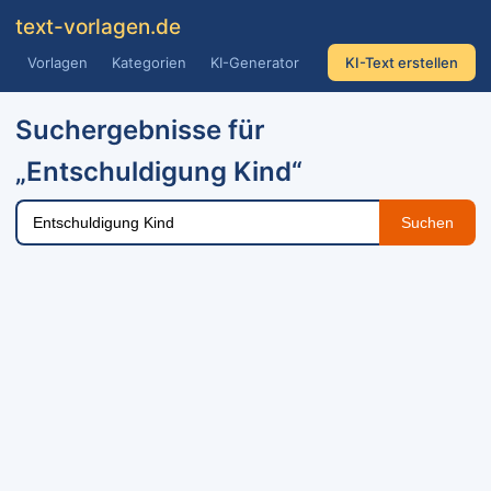
text
-vorlagen
.de
Vorlagen
Kategorien
KI-Generator
KI-Text erstellen
Suchergebnisse für
„Entschuldigung Kind“
Suchen