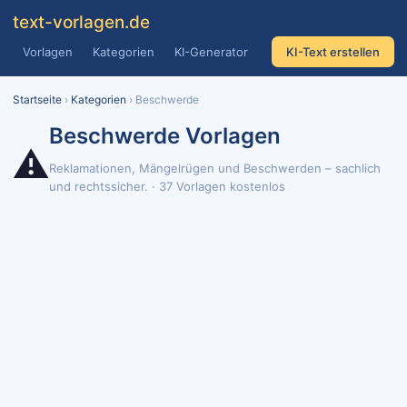
text
-vorlagen
.de
Vorlagen
Kategorien
KI-Generator
KI-Text erstellen
Startseite
›
Kategorien
› Beschwerde
Beschwerde Vorlagen
⚠️
Reklamationen, Mängelrügen und Beschwerden – sachlich
und rechtssicher. · 37 Vorlagen kostenlos