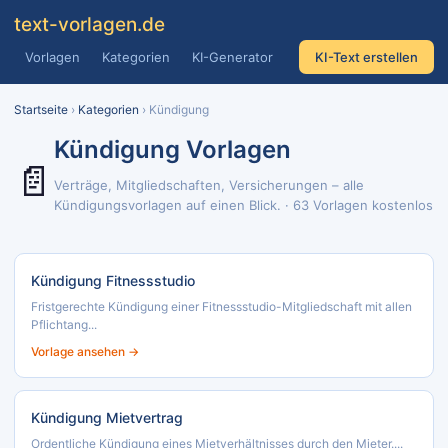
text
-vorlagen
.de
Vorlagen
Kategorien
KI-Generator
KI-Text erstellen
Startseite
›
Kategorien
› Kündigung
Kündigung Vorlagen
📄
Verträge, Mitgliedschaften, Versicherungen – alle
Kündigungsvorlagen auf einen Blick. · 63 Vorlagen kostenlos
Kündigung Fitnessstudio
Fristgerechte Kündigung einer Fitnessstudio-Mitgliedschaft mit allen
Pflichtang...
Vorlage ansehen →
Kündigung Mietvertrag
Ordentliche Kündigung eines Mietverhältnisses durch den Mieter....