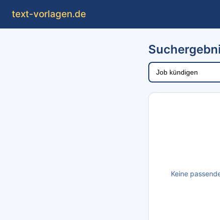
text
-vorlagen
.de
Suchergebni
Keine passende 