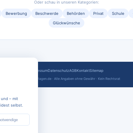
Oder schau in unseren Kategorien:
Bewerbung
Beschwerde
Behörden
Privat
Schule
Glückwünsche
Impressum
Datenschutz
AGB
Kontakt
Sitemap
© 2026 text-vorlagen.de · Alle Angaben ohne Gewähr · Kein Rechtsrat
 und – mit
dest selbst.
notwendige