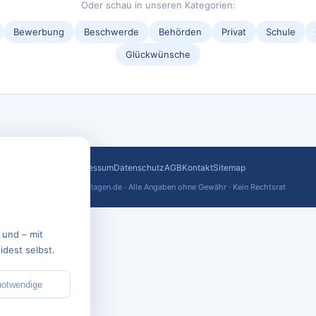
Oder schau in unseren Kategorien:
Bewerbung
Beschwerde
Behörden
Privat
Schule
Glückwünsche
Impressum
Datenschutz
AGB
Kontakt
Sitemap
© 2026 text-vorlagen.de · Alle Angaben ohne Gewähr · Kein Rechtsrat
 und – mit
dest selbst.
notwendige