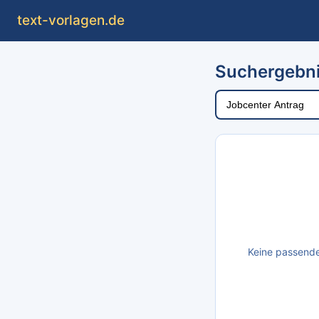
text
-vorlagen
.de
Suchergebni
Keine passende 