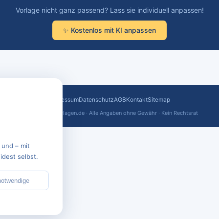
Vorlage nicht ganz passend? Lass sie individuell anpassen!
✨ Kostenlos mit KI anpassen
Impressum
Datenschutz
AGB
Kontakt
Sitemap
© 2026 text-vorlagen.de · Alle Angaben ohne Gewähr · Kein Rechtsrat
 und – mit
dest selbst.
notwendige