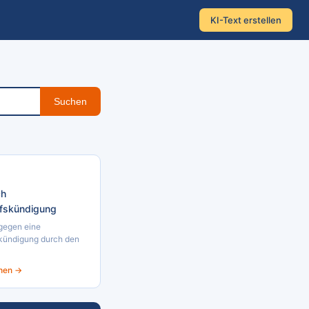
KI-Text erstellen
Suchen
ch
fskündigung
gegen eine
kündigung durch den
ehen →