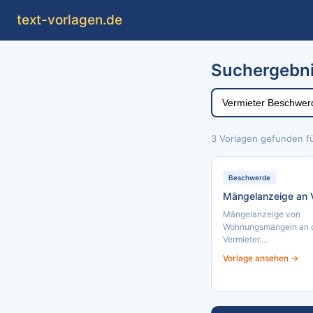
text
-vorlagen
.de
Suchergebni
3 Vorlagen gefunden f
Beschwerde
Mängelanzeige an 
Mängelanzeige von
Wohnungsmängeln an 
Vermieter....
Vorlage ansehen →