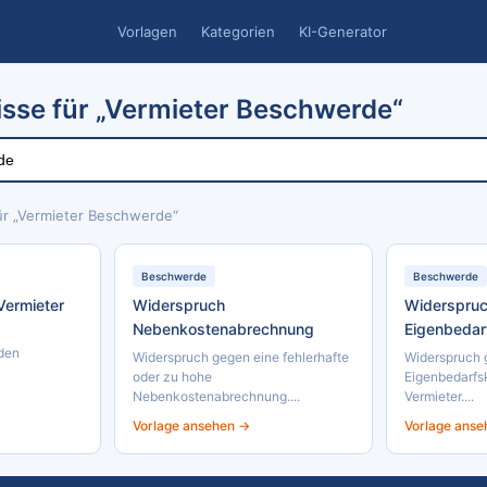
Vorlagen
Kategorien
KI-Generator
sse für „Vermieter Beschwerde“
ür „Vermieter Beschwerde“
Beschwerde
Beschwerde
Vermieter
Widerspruch
Widerspru
Nebenkostenabrechnung
Eigenbedar
den
Widerspruch gegen eine fehlerhafte
Widerspruch 
oder zu hohe
Eigenbedarfs
Nebenkostenabrechnung....
Vermieter....
Vorlage ansehen →
Vorlage ans