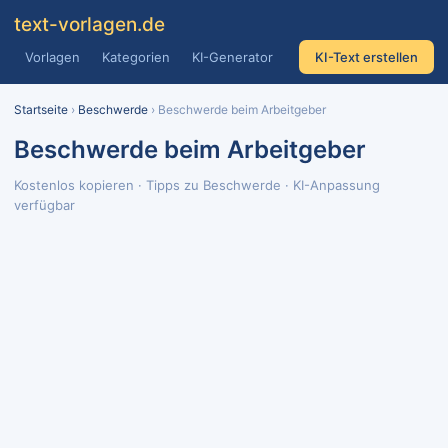
text
-vorlagen
.de
Vorlagen
Kategorien
KI-Generator
KI-Text erstellen
Startseite
›
Beschwerde
› Beschwerde beim Arbeitgeber
Beschwerde beim Arbeitgeber
Kostenlos kopieren · Tipps zu Beschwerde · KI-Anpassung
verfügbar