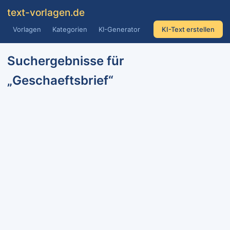
text
-vorlagen
.de
Vorlagen
Kategorien
KI-Generator
KI-Text erstellen
Suchergebnisse für
„Geschaeftsbrief“